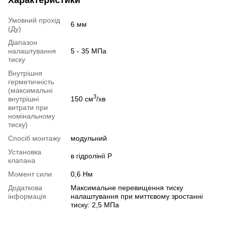
Умовний прохід
6 мм
(Ду)
Діапазон
налаштування
5 - 35 МПа
тиску
Внутрішня
герметичність
(максимальні
3
внутрішні
150 см
/хв
витрати при
номінальному
тиску)
Спосіб монтажу
модульний
Установка
в гідролінії Р
клапана
Момент сили
0,6 Нм
Додаткова
Максимальне перевищення тиску
інформація
налаштування при миттєвому зростанні
тиску: 2,5 МПа