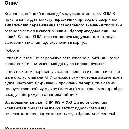
Опис
Клапан запобіжний прямої дії модульного монтажу KПM 6
призначений для захисту гідравлічних приводів в аварійних
випадках від перевищення встановленого значення тиску. Він
встановлюється в складі з іншими гідроприладами один на
інший. Клапан КПМ включає корпус модульного монтажу і
запобіжний клапан, що вкручений в корпус.
Робота:
- тиск в системі не перевищує встановлене значення – голка
клапана КПУ притискається до сідла силою пружини;
- тиск в системі перевищує встановлене значення - сила, що
діє на голку клапана КПУ, стискає пружину, голка зміщується з
сідла, частково відкриваючи прохідний переріз, тим самим
пропускаючи робочу рідину (мастило) з напірної магістралі до
виходу і підтримує налаштований тиск.
Запобіжний клапан КПМ 6/3 Р-УХЛ1
з встановленим
клапаном в лінії P забезпечує захист гідросистеми від
перевантаження, підтримання тиску в гідравлічній системі.
Характеристики