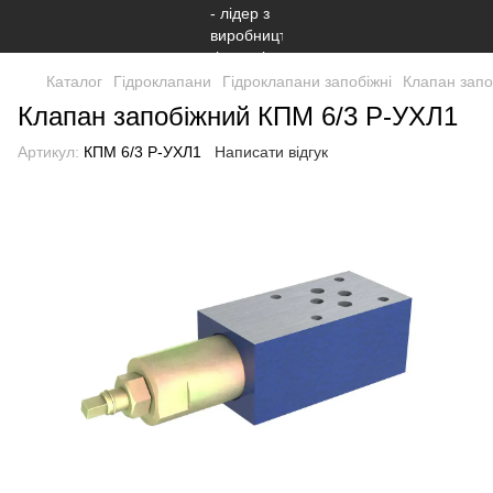
Каталог
Гiдроклапани
Гiдроклапани запобіжні
Клапан запо
Клапан запобіжний КПМ 6/3 Р-УХЛ1
Артикул:
КПМ 6/3 Р-УХЛ1
Написати відгук