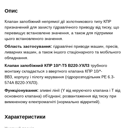
Опис
Клапан запобіжний непрямої дії золотникового типу КПР
призначений для захисту гідравлічного приводу від тиску, що
перевищує встановлене значення, а також для підтримки
цього встановленого значення.
Область застосування:
гідравлічні приводи машин, пресів,
ливарних машин, а також іншого стаціонарного та мобільного
обладнання.
Клапан запобіжний КПР 10/*-Т5 В220-УХЛ3
трубного
монтажу складається з ввертного клапана КПР 10/*-
ВВ3, корпусу і пілоту керування (гідророзподільник РЕ 6.3-
574А В220-УХЛ3).
Функціонування:
зливні лінії (Y від керуючого клапана і Т від
основного клапана) об’єднані; розвантаження від тиску при
вимкненому електромагніті (нормально відкритий).
Характеристики