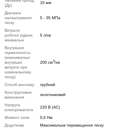
Умовний прохід
10 мм
(Ду)
Діапазон
налаштування
5 - 35 МПа
тиску
Витрати
робочої рідини
5 л/хв
мінімальні
Внутрішня
герметичність
(максимальні
3
внутрішні
200 см
/хв
витрати при
номінальному
тиску)
Спосіб монтажу
трубний
Конструктивне
золотниковий
виконання
Напруга
220 В (AC)
електромагніта
Момент сили
0,6 Нм
Додаткова
Максимальне перевищення тиску