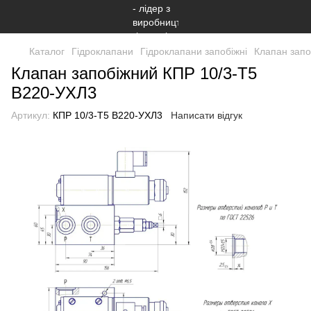
Каталог
Гiдроклапани
Гiдроклапани запобіжні
Клапан запо
Клапан запобіжний КПР 10/3-Т5
В220-УХЛ3
Артикул:
КПР 10/3-Т5 В220-УХЛ3
Написати відгук