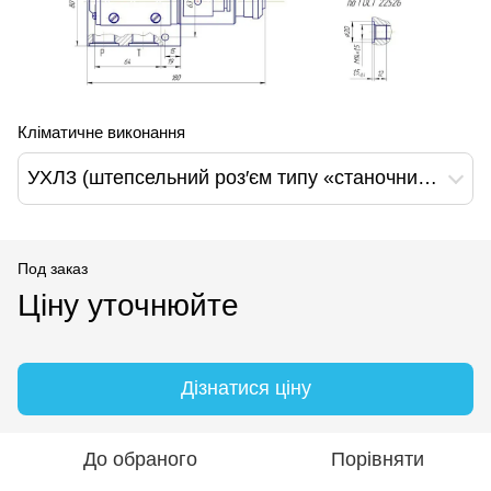
Кліматичне виконання
УХЛ3 (штепсельний роз′єм типу «станочний», з′єднувач електричний з заземленням)
Под заказ
Ціну уточнюйте
Дізнатися ціну
До обраного
Порівняти