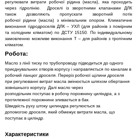
регулювати
витрати робочої рідина (масла), яка проходить
через гідролінію.
Дроселі із зворотними клапанами ДЛК
також дозволяють пропускати зворотний потік
робочої рідини (масла) з мінімальним опором.
Климатичне
виконання гідродроселів ДЛК – УХЛ (для районів з помірним
та холодним кліматом) по ДСТУ 15150. По індивидуальному
замовленню можливе виконання Т – для районів з тропічним
кліматом.
Робота:
Масло з лінії тиску по трубопроводу підводиться до одного
приєднувальних отворів корпусу і направляється по каналам в
робочий ланцюг дроселя. Переріз робочої щілини дроселя
при регулюванні витрат масла змінюється шляхом обертання
зовнішнього корпусу. Далі масло через
розподільник поступає в робочу порожнину циліндра, а з
протилежної порожнини зливається в бак.
Швидкість руху штоку цилиндра регулюється за
допомогою дроселя, який обмежує витрати масла, що
поступає в циліндр.
Характеристики