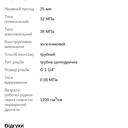
Умовний прохід
25 мм
Тиск
32 МПа
номінальний
Тиск
38 МПа
максимальний
Конструктивне
золотниковий
виконання
Спосіб монтажу
трубний
Тип різьби
трубна циліндрична
Розмір різьби
G 1 1/4"
Тиск
0,05 МПа
відкривання
Витрати
робочої рідини
3
через повністю
1200 см
/хв
перекритий
дросель
Відгуки