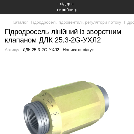
Каталог
Гідродроселі, гідровентилі, регулятори потоку
Гідр
Гідродросель лінійний із зворотним
клапаном ДЛК 25.3-2G-УХЛ2
Артикул:
ДЛК 25.3-2G-УХЛ2
Написати відгук