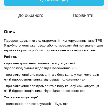
До обраного
Порівняти
Опис
Гідророзподільники з електромагнітним керуванням типу ТРЕ
6 трубного монтажу трьох- або чотирьохлінійні призначені для
керування рухом робочих органів станків та інших машин.
Робота:
- при знеструмлених магнітах комутація ліній
гідророзподільника відповідає положенню «0»;
- при включенні електромагніта з боку каналу «а» комутація
ліній гідророзподільника відповідає положенню «а»;
- при включенні електромагніта з боку каналу «b» комутація
ліній гідророзподільника відповідає положенню «b»;
Умови експлуатації:
- положення при експлуатації – будь-яке;