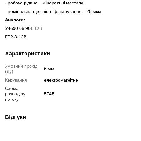
- робоча рідина – мінеральні мастила;
- номінальна щільність фільтрування – 25 мкм.
Аналоги:
У4690.06.901 12В
ГР2-3-12В
Характеристики
Умовний прохід
6 мм
(Ду)
Керування
електромагнітне
Схема
розподілу
574Е
потоку
Відгуки