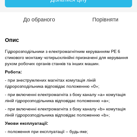
До обраного
Порівняти
Опис
Гідророзподільники з електромагнітним керуванням РЕ 6
стикового монтажу чотирьохлінійні призначені для керування
рухом робочих органів станків та інших машин.
Робота:
- при знеструмлених магнітах комутація ліній
гідророзподільника відповідає положенню «0»;
- при включенні електромагніта з боку каналу «а» комутація
ліній гідророзподільника відповідає положенню «а»;
- при включенні електромагніта з боку каналу «b» комутація
ліній гідророзподільника відповідає положенню «b»;
Умови експлуатації:
- положення при експлуатації – будь-яке;