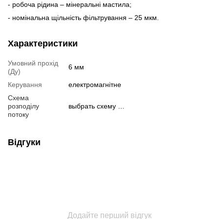
- робоча рідина – мінеральні мастила;
- номінальна щільність фільтрування – 25 мкм.
Характеристики
Умовний прохід
6 мм
(Ду)
Керування
електромагнітне
Схема
розподілу
выбрать схему …
потоку
Відгуки
Додайте перший відгук