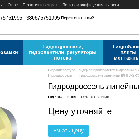
ия
О нас
Гарантия и возврат
Политика конфиденциальности
75751995,
+380675751995
Перезвонить вам?
Гидродроссели,
Гидроблок
розамки
гидровентили, регуляторы
плиты
потока
монтажн
Гидроаппаратура - лидер по производству гидравлики в 
Гидродроссели
Гидродроссель линейный ДЛ 8.3-G-У
Гидродроссель линейны
Під замовлення
Оставить отзыв
Цену уточняйте
Узнать цену