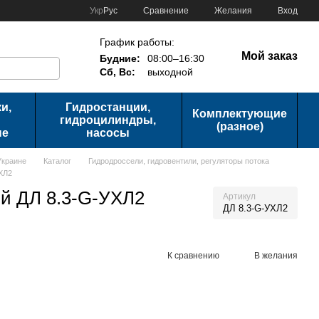
Сравнение
Укр
Рус
Желания
Вход
График работы:
Мой заказ
Будние:
08:00–16:30
Сб, Вс:
выходной
и,
Гидростанции,
Комплектующие
гидроцилиндры,
(разное)
ые
насосы
Украине
Каталог
Гидродроссели, гидровентили, регуляторы потока
ХЛ2
й ДЛ 8.3-G-УХЛ2
Артикул
ДЛ 8.3-G-УХЛ2
К сравнению
В желания