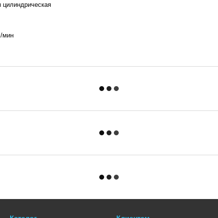
я цилиндрическая
3
/мин