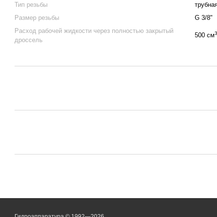
Тип резьбы
трубна
Размер резьбы
G 3/8"
Расход рабочей жидкости через полностью закрытый
500 см
дроссель
Гидроаппаратура © 1992—2026