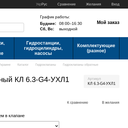
Сравнение
Укр
Рус
Желания
Вход
График работы:
Мой заказ
Будние:
08:00–16:30
Сб, Вс:
выходной
и,
Гидростанции,
Комплектующие
гидроцилиндры,
(разное)
ые
насосы
Украине
Каталог
Гидроклапаны
Гидроклапаны обратные
ный КЛ 6.3-G4-УХЛ1
Артикул
КЛ 6.3-G4-УХЛ1
К сравнению
В желания
м в клапане