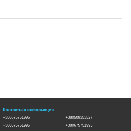
Контактная информация
+380675751995
+380509353527
+380675751995
+380675751995