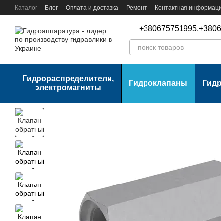
Перейти к основному контенту
Каталог
Блог
Оплата и доставка
Ремонт
Контактная информац
+380675751995,
+3806
Гидрораспределители,
Гидроклапаны
Гид
электромагниты