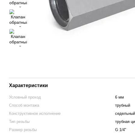
Характеристики
Условный проход
6 мм
Способ монтажа
трубный
Конструктивное исполнение
седельны
Тип резьбы
трубная ц
Размер резьбы
G 1/4"