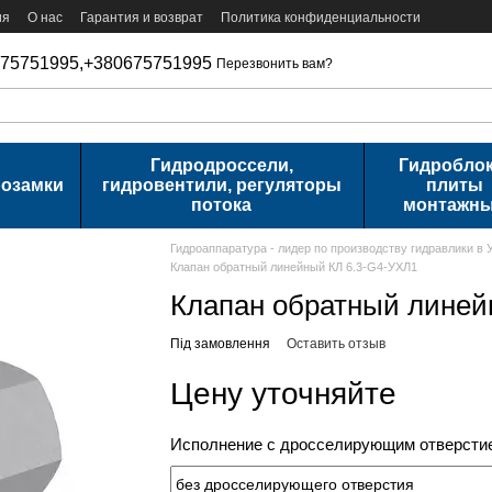
ия
О нас
Гарантия и возврат
Политика конфиденциальности
75751995,
+380675751995
Перезвонить вам?
Гидродроссели,
Гидроблок
розамки
гидровентили, регуляторы
плиты
потока
монтажн
Гидроаппаратура - лидер по производству гидравлики в 
Клапан обратный линейный КЛ 6.3-G4-УХЛ1
Клапан обратный линей
Під замовлення
Оставить отзыв
Цену уточняйте
Исполнение с дросселирующим отверстие