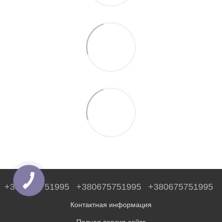
+380675751995
+380675751995
+380675751995
Контактная информация
Полная версия сайта