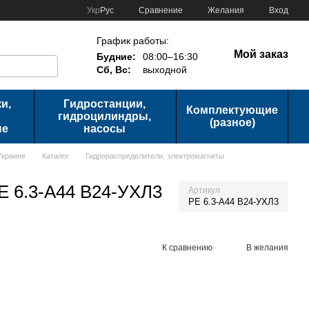
Сравнение
Укр
Рус
Желания
Вход
График работы:
Мой заказ
Будние:
08:00–16:30
Сб, Вс:
выходной
и,
Гидростанции,
Комплектующие
гидроцилиндры,
(разное)
ые
насосы
Украине
Каталог
Гидрораспределители, электромагниты
Е 6.3-А44 В24-УХЛ3
Артикул
РЕ 6.3-А44 В24-УХЛ3
К сравнению
В желания