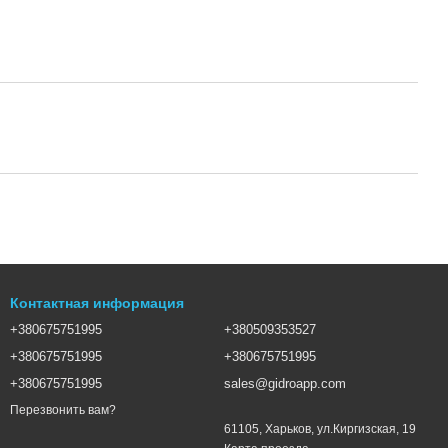
Контактная информация
+380675751995
+380509353527
+380675751995
+380675751995
+380675751995
sales@gidroapp.com
Перезвонить вам?
61105, Харьков, ул.Киргизская, 19