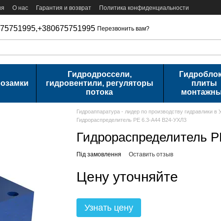
ия
О нас
Гарантия и возврат
Политика конфиденциальности
75751995,
+380675751995
Перезвонить вам?
Гидродроссели,
Гидроблок
розамки
гидровентили, регуляторы
плиты
потока
монтажн
Гидроаппаратура - лидер по производству гидравлики в 
Гидрораспределитель РЕ 6.3-А44 В24-УХЛ3
Гидрораспределитель Р
Під замовлення
Оставить отзыв
Цену уточняйте
Узнать цену