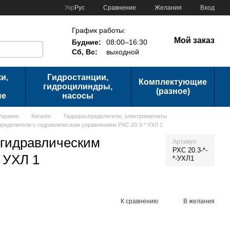
Сравнение
Укр
Рус
Желания
Вход
График работы:
Мой заказ
Будние:
08:00–16:30
Сб, Вс:
выходной
и,
Гидростанции,
Комплектующие
гидроцилиндры,
(разное)
ые
насосы
Украине
Каталог
Гидрораспределители, электромагниты
ределители с гидравлическим управлением РХС 20.3-* УХЛ 1
 гидравлическим
Артикул
РХС 20.3-*-
 УХЛ 1
*-УХЛ1
К сравнению
В желания