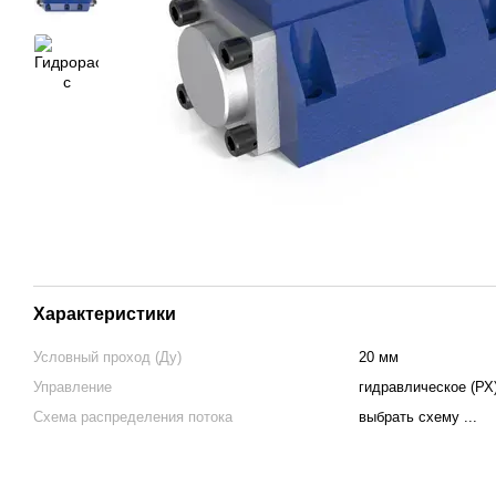
Характеристики
Условный проход (Ду)
20 мм
Управление
гидравлическое (РХ
Схема распределения потока
выбрать схему ...