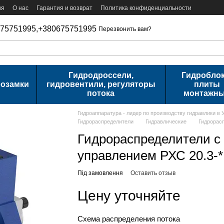
ия
О нас
Гарантия и возврат
Политика конфиденциальности
75751995,
+380675751995
Перезвонить вам?
Гидродроссели,
Гидроблок
розамки
гидровентили, регуляторы
плиты
потока
монтажн
Гидроаппаратура - лидер по производству гидравлики в 
Гидрораспределители
Гидравлические
Гидрорасп
Гидрораспределители с
управлением РХС 20.3-*
Під замовлення
Оставить отзыв
Цену уточняйте
Схема распределения потока