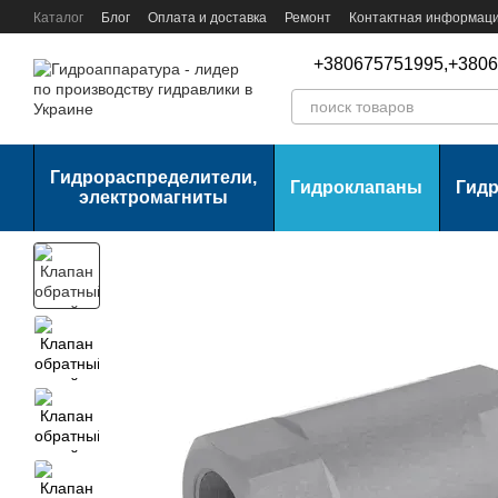
Перейти к основному контенту
Каталог
Блог
Оплата и доставка
Ремонт
Контактная информац
+380675751995,
+3806
Гидрораспределители,
Гидроклапаны
Гид
электромагниты