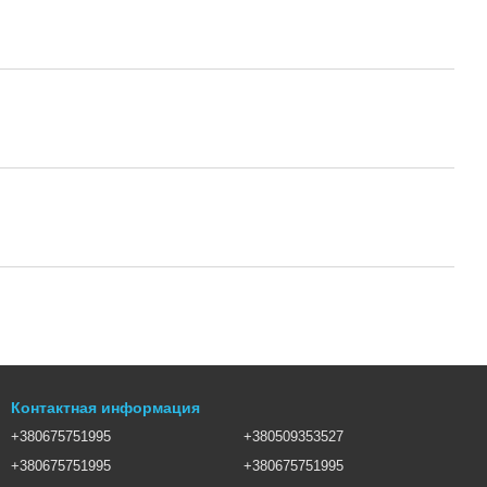
Контактная информация
+380675751995
+380509353527
+380675751995
+380675751995