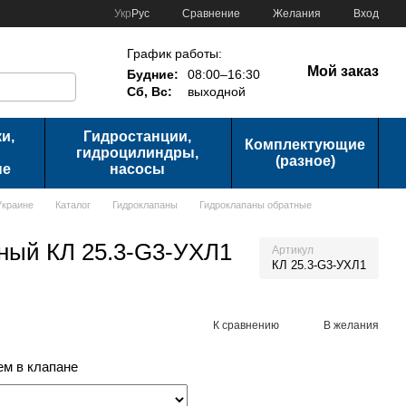
Сравнение
Укр
Рус
Желания
Вход
График работы:
Мой заказ
Будние:
08:00–16:30
Сб, Вс:
выходной
и,
Гидростанции,
Комплектующие
гидроцилиндры,
(разное)
ые
насосы
Украине
Каталог
Гидроклапаны
Гидроклапаны обратные
ный КЛ 25.3-G3-УХЛ1
Артикул
КЛ 25.3-G3-УХЛ1
К сравнению
В желания
м в клапане