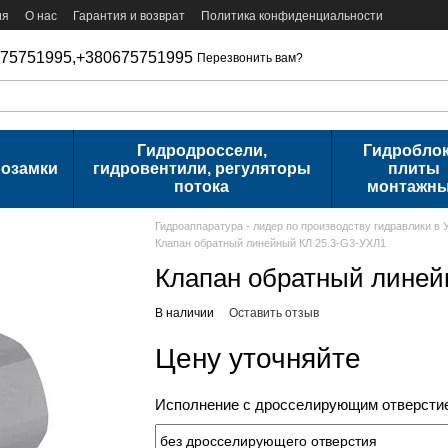
ия
О нас
Гарантия и возврат
Политика конфиденциальности
75751995,
+380675751995
Перезвонить вам?
Гидродроссели,
Гидроблок
розамки
гидровентили, регуляторы
плиты
потока
монтажн
Гидроаппаратура - лидер по производству гидравлики в 
Клапан обратный линейный КЛ 25.3-G3-УХЛ1
Клапан обратный линей
В наличии
Оставить отзыв
Цену уточняйте
Исполнение с дросселирующим отверстие